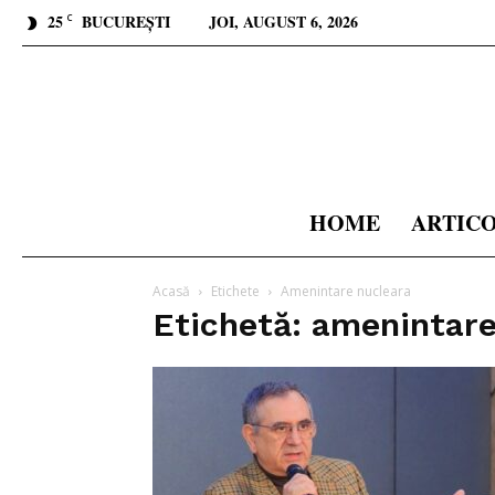
25
BUCUREȘTI
JOI, AUGUST 6, 2026
C
HOME
ARTIC
Acasă
Etichete
Amenintare nucleara
Etichetă: amenintare