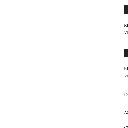
R
V
R
V
D
A
C