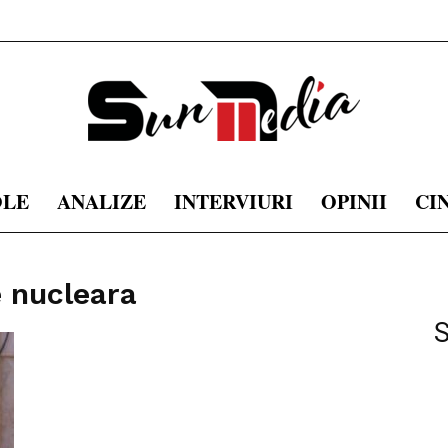
OLE
ANALIZE
INTERVIURI
OPINII
CI
sunmedia.ro
 nucleara