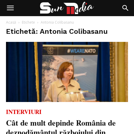
Acasă
Etichete
Antonia Colibasanu
Etichetă: Antonia Colibasanu
INTERVIURI
Cât de mult depinde România de
deznodământul războiului din