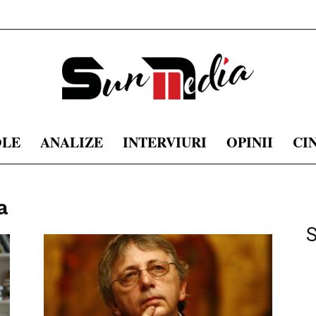
OLE
ANALIZE
INTERVIURI
OPINII
CI
sunmedia.ro
a