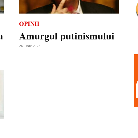
OPINII
a
Amurgul putinismului
26 iunie 2023