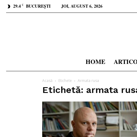
29.4
BUCUREȘTI
JOI, AUGUST 6, 2026
C
HOME
ARTIC
Acasă
Etichete
Armata rusa
Etichetă: armata rus