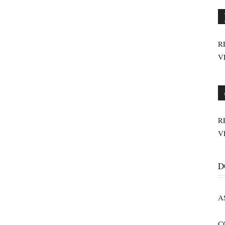
R
V
R
V
D
A
C