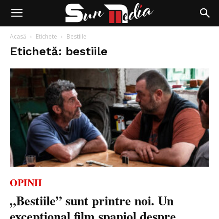
Acasă
Etichete
Bestiile
Etichetă: bestiile
OPINII
„Bestiile” sunt printre noi. Un
excepțional film spaniol despre