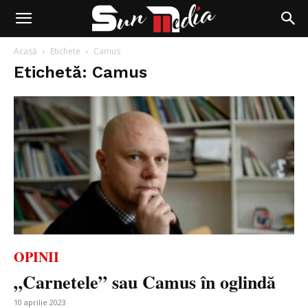
Acasă
Etichete
Camus
Etichetă: Camus
OPINII
„Carnetele” sau Camus în oglindă
10 aprilie 2023