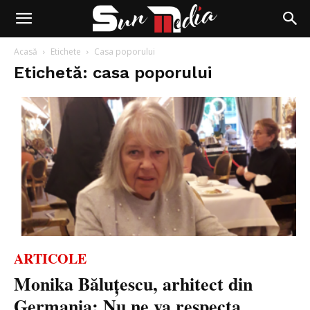
Acasă
Etichete
Casa poporului
Etichetă: casa poporului
ARTICOLE
Monika Băluțescu, arhitect din
Germania: Nu ne va respecta