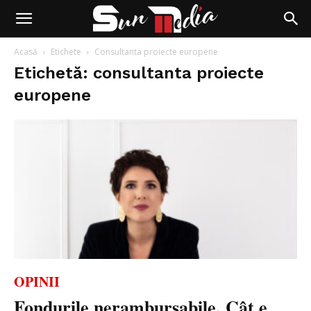
Acasă
Etichete
Consultanta proiecte europene
Etichetă: consultanta proiecte
europene
OPINII
Fondurile nerambursabile. Cât e