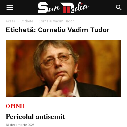
Acasă
Etichete
Corneliu Vadim Tudor
Etichetă: Corneliu Vadim Tudor
OPINII
Pericolul antisemit
18 decembrie 2023