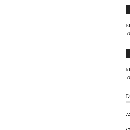
R
V
R
V
D
A
C