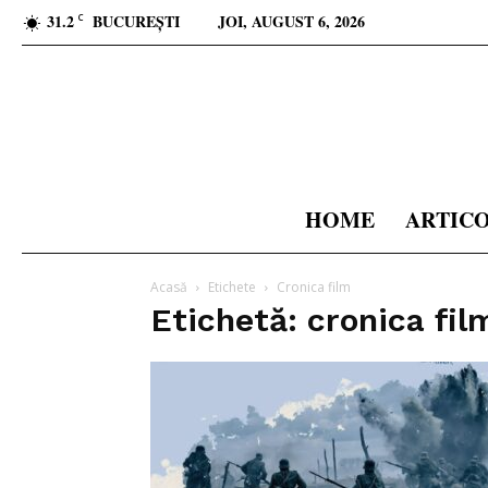
31.2
BUCUREȘTI
JOI, AUGUST 6, 2026
C
HOME
ARTIC
Acasă
Etichete
Cronica film
Etichetă: cronica fil