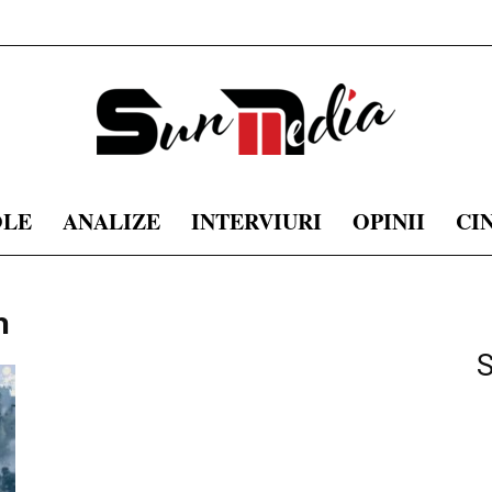
OLE
ANALIZE
INTERVIURI
OPINII
CI
sunmedia.ro
m