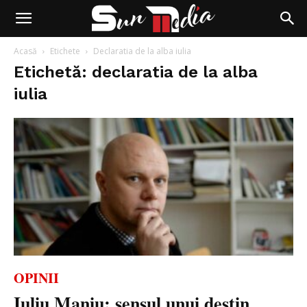
Acasă
Etichete
Declaratia de la alba iulia
Etichetă: declaratia de la alba
iulia
OPINII
Iuliu Maniu: sensul unui destin