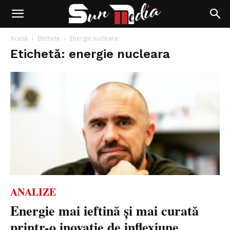
Acasă
Etichete
Energie nucleara
Etichetă: energie nucleara
ANALIZE
Energie mai ieftină și mai curată
printr-o inovație de inflexiune