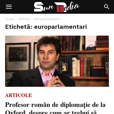
Acasă
Etichete
Europarlamentari
Etichetă: europarlamentari
ARTICOLE
Profesor român de diplomație de la
Oxford, despre cum ar trebui să