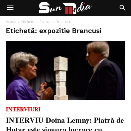
Acasă
Etichete
Expozitie Brancusi
Etichetă: expozitie Brancusi
INTERVIURI
INTERVIU Doina Lemny: Piatră de
Hotar este singura lucrare cu