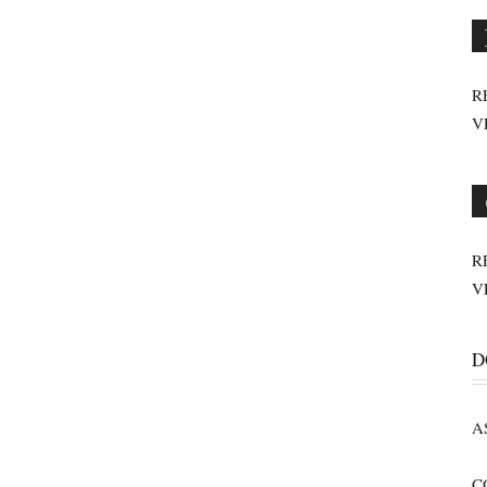
R
V
R
V
D
A
C