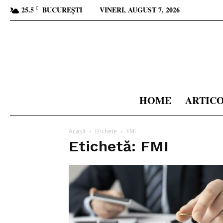
25.5
BUCUREȘTI
VINERI, AUGUST 7, 2026
C
HOME
ARTIC
Acasă
Etichete
FMI
Etichetă: FMI