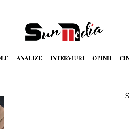
OLE
ANALIZE
INTERVIURI
OPINII
CI
sunmedia.ro