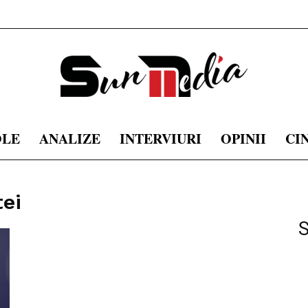
OLE
ANALIZE
INTERVIURI
OPINII
CI
sunmedia.ro
tei