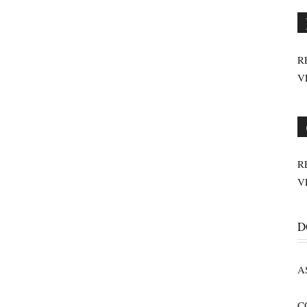
R
V
R
V
D
A
C