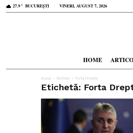
27.9
BUCUREȘTI
VINERI, AUGUST 7, 2026
C
HOME
ARTIC
Acasă
Etichete
Forta Dreptei
Etichetă: Forta Drep