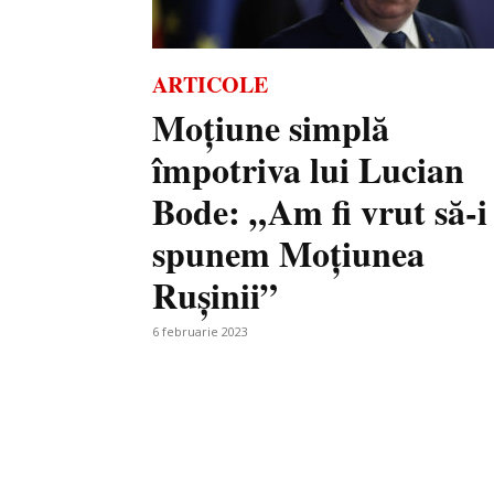
ARTICOLE
Moțiune simplă
împotriva lui Lucian
Bode: „Am fi vrut să-i
spunem Moțiunea
Rușinii”
6 februarie 2023