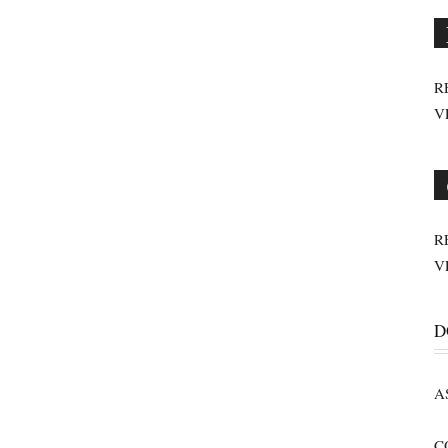
R
V
R
V
D
A
C