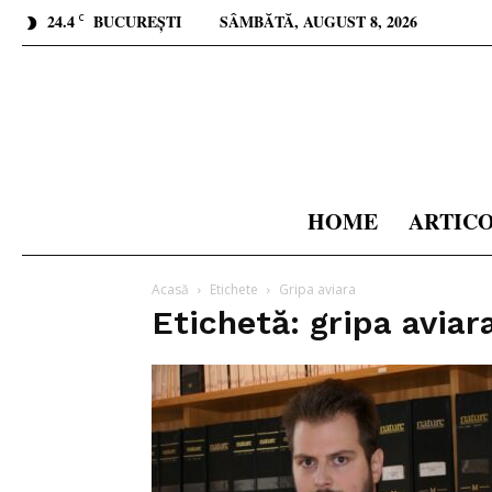
24.4
BUCUREȘTI
SÂMBĂTĂ, AUGUST 8, 2026
C
HOME
ARTIC
Acasă
Etichete
Gripa aviara
Etichetă: gripa aviar