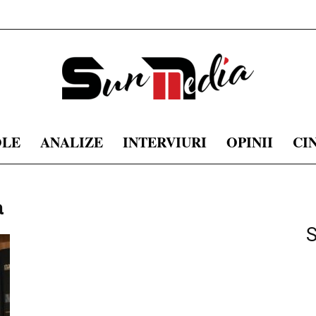
OLE
ANALIZE
INTERVIURI
OPINII
CI
sunmedia.ro
a