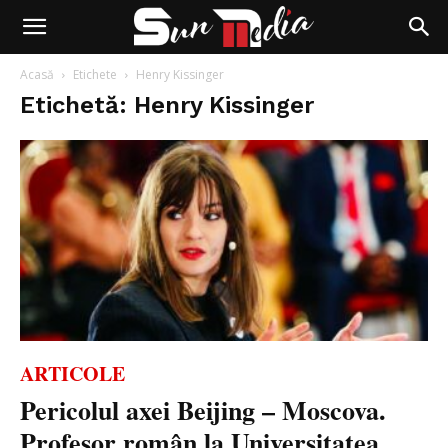
Acasă
Etichete
Henry Kissinger
Etichetă: Henry Kissinger
ARTICOLE
Pericolul axei Beijing – Moscova.
Profesor român la Universitatea