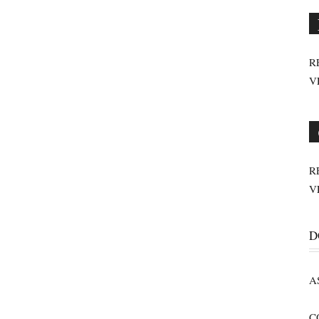
R
V
R
V
D
A
C