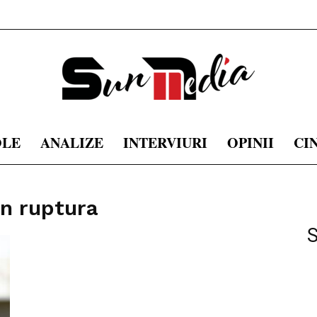
OLE
ANALIZE
INTERVIURI
OPINII
CI
sunmedia.ro
in ruptura