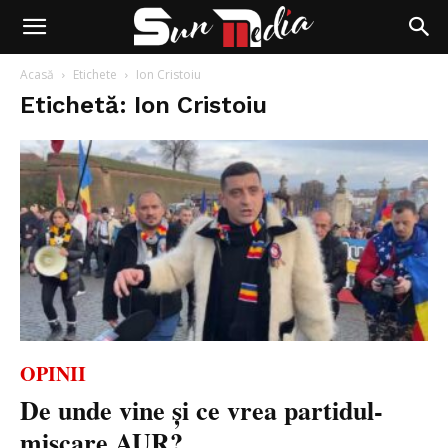
Acasă
Etichete
Ion Cristoiu
Etichetă: Ion Cristoiu
OPINII
De unde vine și ce vrea partidul-
mișcare AUR?