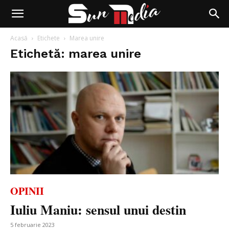
Acasă
Etichete
Marea unire
Etichetă: marea unire
OPINII
Iuliu Maniu: sensul unui destin
5 februarie 2023