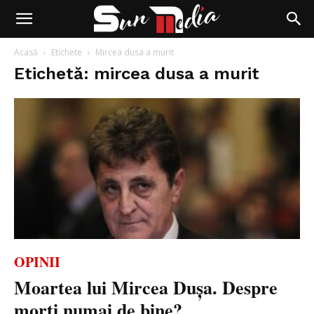
Acasă
Etichete
Mircea dusa a murit
Etichetă: mircea dusa a murit
OPINII
Moartea lui Mircea Dușa. Despre
morți numai de bine?