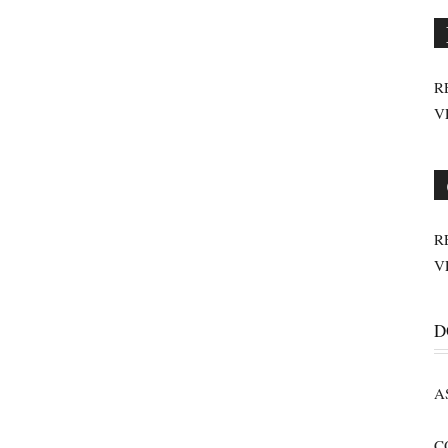
R
V
R
V
D
A
C