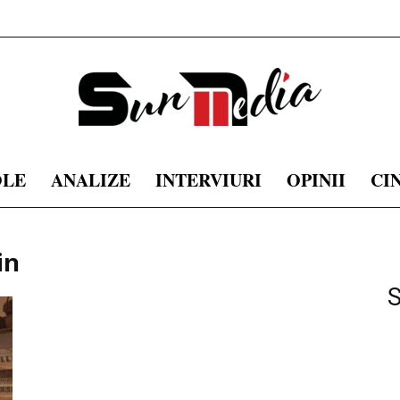
OLE
ANALIZE
INTERVIURI
OPINII
CI
sunmedia.ro
in