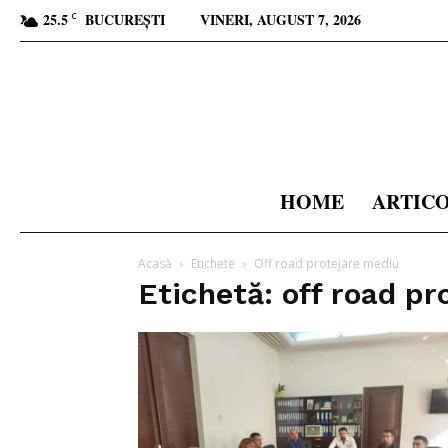
25.5
BUCUREȘTI
VINERI, AUGUST 7, 2026
C
HOME
ARTIC
Acasă
Etichete
Off road protejare mediu
Etichetă: off road p