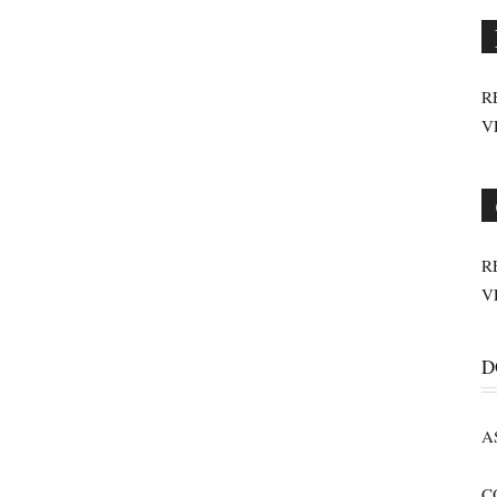
R
V
R
V
D
A
C