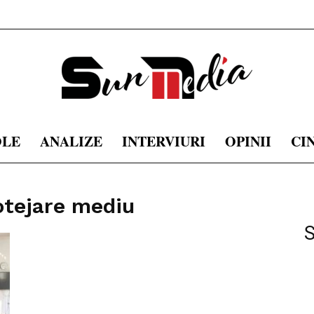
OLE
ANALIZE
INTERVIURI
OPINII
CI
sunmedia.ro
rotejare mediu