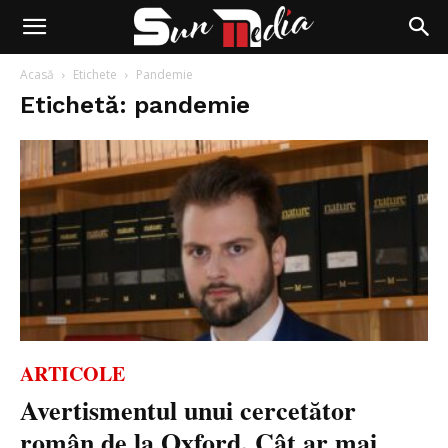
Acasă
Etichete
Pandemie
Etichetă: pandemie
ARTICOLE
Avertismentul unui cercetător
român de la Oxford. Cât ar mai