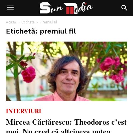
Acasă
Etichete
Premiul fil
Etichetă: premiul fil
INTERVIURI
Mircea Cărtărescu: Theodoros c’est
moi. Nu cred că altcineva putea