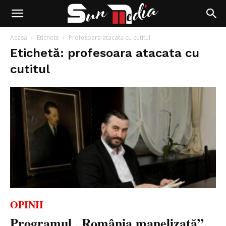
Acasă
Etichete
Profesoara atacata cu cutitul
Etichetă: profesoara atacata cu
cutitul
OPINII
Programul „România manelizată”.