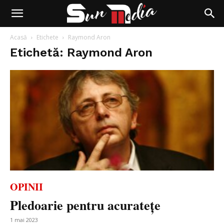
Acasă
Etichete
Raymond Aron
Etichetă: Raymond Aron
OPINII
Pledoarie pentru acuratețe
1 mai 2023