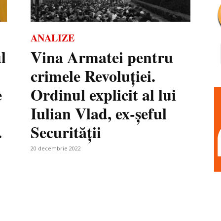
ANALIZE
l
Vina Armatei pentru
crimele Revoluției.
e
Ordinul explicit al lui
Iulian Vlad, ex-șeful
.
Securității
20 decembrie 2022