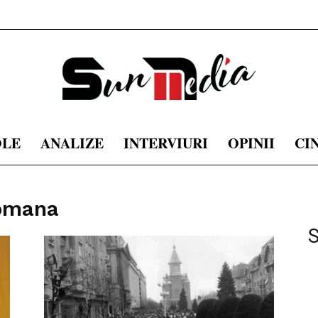
OLE
ANALIZE
INTERVIURI
OPINII
CI
sunmedia.ro
romana