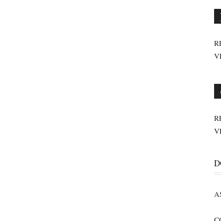
R
V
R
V
D
A
C