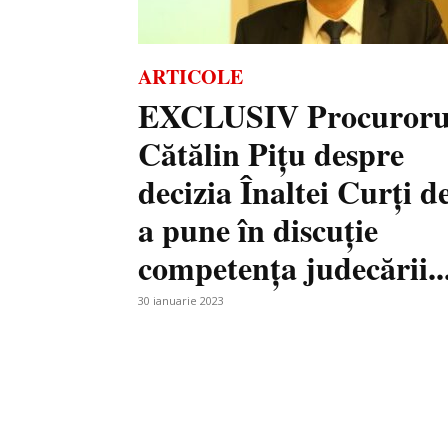
ARTICOLE
EXCLUSIV Procuroru
Cătălin Pițu despre
decizia Înaltei Curți d
a pune în discuție
competența judecării..
30 ianuarie 2023