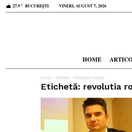
27.9
BUCUREȘTI
VINERI, AUGUST 7, 2026
C
HOME
ARTIC
Acasă
Etichete
Revolutia romana
Etichetă: revolutia 