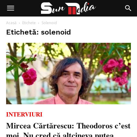
Acasă
Etichete
Solenoid
Etichetă: solenoid
INTERVIURI
Mircea Cărtărescu: Theodoros c’est
moi. Nu cred că altcineva putea