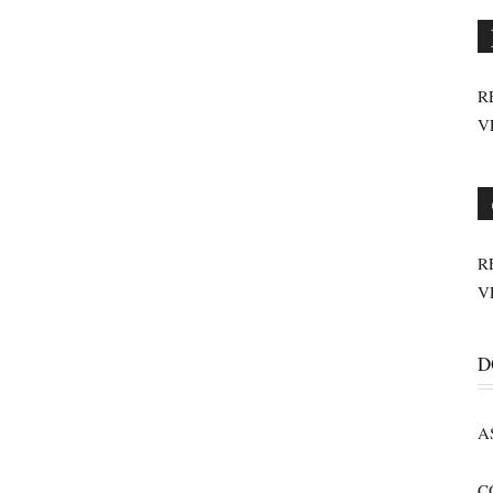
R
V
R
V
D
A
C