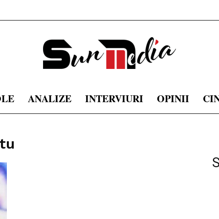
OLE
ANALIZE
INTERVIURI
OPINII
CI
sunmedia.ro
tu