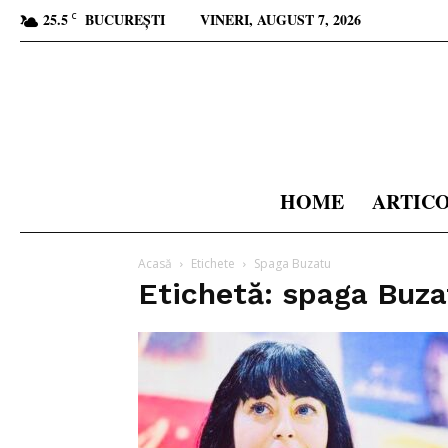
25.5
BUCUREȘTI
VINERI, AUGUST 7, 2026
C
HOME
ARTIC
Acasă
Etichete
Spaga Buzatu
Etichetă: spaga Buza