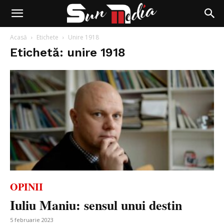
Acasă
Etichete
Unire 1918
Etichetă: unire 1918
OPINII
Iuliu Maniu: sensul unui destin
5 februarie 2023