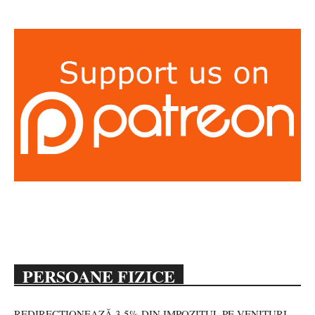
PERSOANE FIZICE
REDIRECȚIONEAZĂ 3,5% DIN IMPOZITUL PE VENITURI