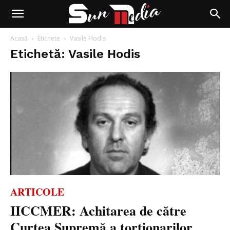
Acasă
Etichete
Vasile Hodis
Etichetă: Vasile Hodis
ARTICOLE
IICCMER: Achitarea de către
Curtea Supremă a torționarilor