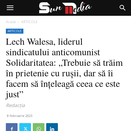
Acasă
ARTICOLE
ARTICOLE
Lech Walesa, liderul
sindicatului anticomunist
Solidaritatea: „Trebuie să trăim
în prietenie cu rușii, dar să îi
facem să înțeleagă ceea ce este
just”
Redacția
8 februarie 2023