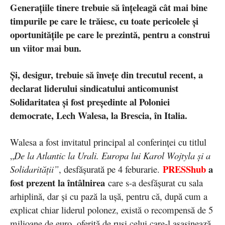
Generațiile tinere trebuie să înțeleagă cât mai bine
timpurile pe care le trăiesc, cu toate pericolele și
oportunitățile pe care le prezintă, pentru a construi
un viitor mai bun.
Și, desigur, trebuie să învețe din trecutul recent, a
declarat liderului sindicatului anticomunist
Solidaritatea și fost președinte al Poloniei
democrate, Lech Walesa, la Brescia, în Italia.
Walesa a fost invitatul principal al conferinței cu titlul
„
De la Atlantic la Urali. Europa lui Karol Wojtyla și a
PRESShub
a
Solidarității”
, desfășurată pe 4 feburarie.
fost prezent la întâlnirea
care s-a desfășurat cu sala
arhiplină, dar și cu pază la ușă, pentru că, după cum a
explicat chiar liderul polonez, există o recompensă de 5
milioane de euro, oferită de ruși celui care-l asasinează.