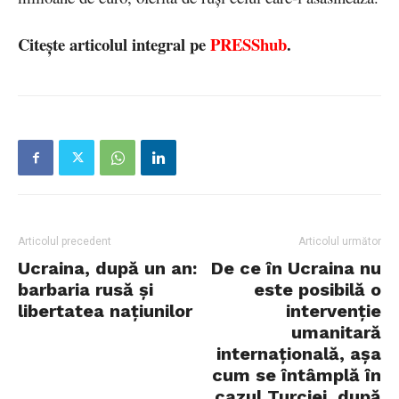
Citește articolul integral pe
PRESShub
.
Articolul precedent
Articolul următor
Ucraina, după un an:
De ce în Ucraina nu
barbaria rusă şi
este posibilă o
libertatea naţiunilor
intervenție
umanitară
internațională, așa
cum se întâmplă în
cazul Turciei, după