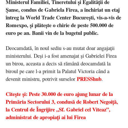
Ministerul Familiei, Tineretului și Egalității de
Șanse, condus de Gabriela Firea, a închiriat un etaj
întreg la World Trade Center București, vis-a-vis de
Romexpo, și plătește o chirie de peste 500.000 de
euro pe an. Banii vin de la bugetul public.
Deocamdată, în noul sediu s-au mutat doar angajații
ministerului. Deși i-a fost amenajat și Gabrielei Firea
un birou, aceasta a decis să rămână deocamdată la
biroul pe care l-a primit la Palatul Victoria când a
PRESShub
devenit ministru, potrivit surselor
.
Citește și: Peste 30.000 de euro ajung lunar de la
Primăria Sectorului 3, condusă de Robert Negoiță,
la Centrul de Îngrijire „Sf. Gabriel cel Viteaz”,
administrat de apropiați ai lui Firea