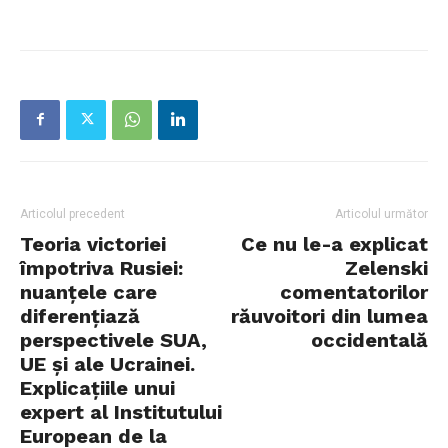
Articolul precedent
Articolul următor
Teoria victoriei
Ce nu le-a explicat
împotriva Rusiei:
Zelenski
nuanțele care
comentatorilor
diferențiază
răuvoitori din lumea
perspectivele SUA,
occidentală
UE și ale Ucrainei.
Explicațiile unui
expert al Institutului
European de la