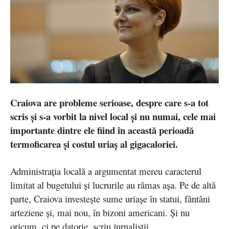
Craiova are probleme serioase, despre care s-a tot
scris și s-a vorbit la nivel local și nu numai, cele mai
importante dintre ele fiind în această perioadă
termoficarea și costul uriaș al gigacaloriei.
Administrația locală a argumentat mereu caracterul
limitat al bugetului și lucrurile au rămas așa. Pe de altă
parte, Craiova investește sume uriașe în statui, fântâni
arteziene și, mai nou, în bizoni americani. Și nu
oricum, ci pe datorie, scriu jurnaliștii