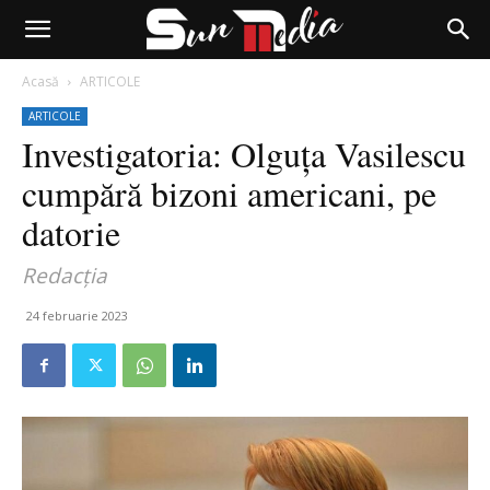
Acasă
ARTICOLE
ARTICOLE
Investigatoria: Olguța Vasilescu
cumpără bizoni americani, pe
datorie
Redacția
24 februarie 2023