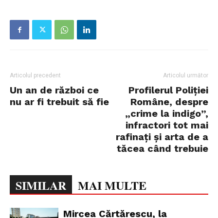
Articolul precedent
Articolul următor
Un an de război ce
Profilerul Poliției
nu ar fi trebuit să fie
Române, despre
„crime la indigo”,
infractori tot mai
rafinați și arta de a
tăcea când trebuie
SIMILAR
MAI MULTE
Mircea Cărtărescu, la