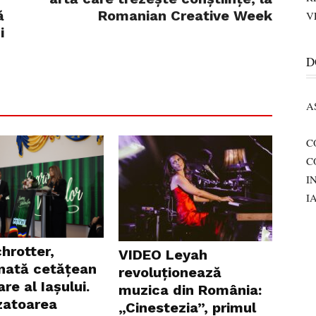
ă
Romanian Creative Week
V
i
D
A
C
C
I
I
chrotter,
VIDEO Leyah
ată cetățean
revoluționează
re al Iașului.
muzica din România:
zatoarea
„Cinestezia”, primul