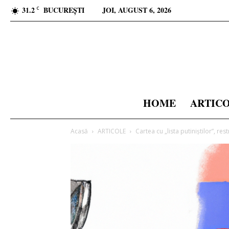
31.2
BUCUREȘTI
JOI, AUGUST 6, 2026
C
HOME
ARTIC
Acasă
ARTICOLE
Cartea cu „lista putiniștilor”, res