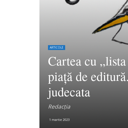
ARTICOLE
Cartea cu „lista
piață de editură
judecata
Redacția
1 martie 2023