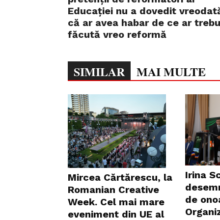
Educației nu a dovedit vreodat
că ar avea habar de ce ar trebu
făcută vreo reformă
SIMILAR
MAI MULTE
Irina S
Mircea Cărtărescu, la
desemn
Romanian Creative
de onoa
Week. Cel mai mare
Organi
eveniment din UE al