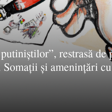
 putiniștilor”, restrasă de 
. Somații și amenințări cu