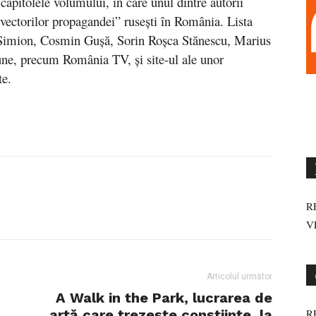
capitolele volumului, în care unul dintre autorii
a „vectorilor propagandei” rusești în România. Lista
 Simion, Cosmin Gușă, Sorin Roșca Stănescu, Marius
une, precum România TV, și site-ul ale unor
te.
.
R
V
Articolul următor
A Walk in the Park, lucrarea de
artă care trezește conștiințe, la
R