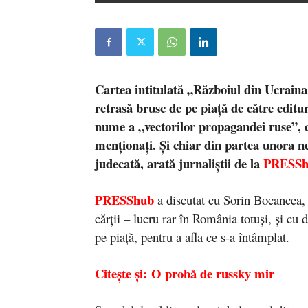
Cartea intitulată „Războiul din Ucraina. 
retrasă brusc de pe piață de către editu
nume a „vectorilor propagandei ruse”, ca
menționați. Și chiar din partea unora n
judecată, arată jurnaliștii de la
PRESSh
PRESShub
a discutat cu Sorin Bocancea, 
cărții – lucru rar în România totuși, și cu 
pe piață, pentru a afla ce s-a întâmplat.
Citește și: O probă de russky mir