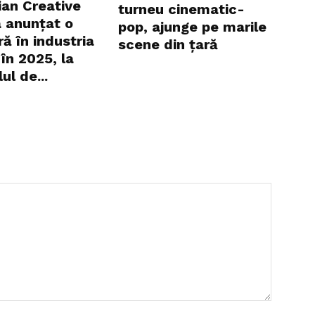
an Creative
turneu cinematic-
 anunțat o
pop, ajunge pe marile
ă în industria
scene din țară
în 2025, la
ul de...