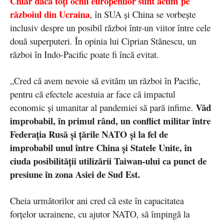
Chiar dacă toți ochii europenilor sunt acum pe
războiul din Ucraina
, în SUA și China se vorbește
inclusiv despre un posibil război într-un viitor între cele
două superputeri. În opinia lui Ciprian Stănescu, un
război în Indo-Pacific poate fi încă evitat.
„Cred că avem nevoie să evităm un război în Pacific,
pentru că efectele acestuia ar face că impactul
Văd
economic și umanitar al pandemiei să pară infime.
improbabil, în primul rând, un conflict militar între
Federația Rusă și țările NATO și la fel de
improbabil unul între China și Statele Unite, în
ciuda posibilității utilizării Taiwan-ului ca punct de
presiune în zona Asiei de Sud Est.
Cheia următorilor ani cred că este în capacitatea
forțelor ucrainene, cu ajutor NATO, să împingă la