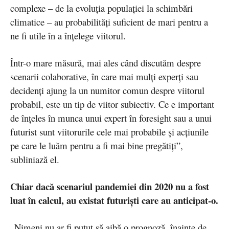
complexe – de la evoluția populației la schimbări
climatice – au probabilități suficient de mari pentru a
ne fi utile în a înțelege viitorul.
Într-o mare măsură, mai ales când discutăm despre
scenarii colaborative, în care mai mulți experți sau
decidenți ajung la un numitor comun despre viitorul
probabil, este un tip de viitor subiectiv. Ce e important
de înțeles în munca unui expert în foresight sau a unui
futurist sunt viitorurile cele mai probabile și acțiunile
pe care le luăm pentru a fi mai bine pregătiți”,
subliniază el.
Chiar dacă scenariul pandemiei din 2020 nu a fost
luat în calcul, au existat futuriști care au anticipat-o.
„Nimeni nu ar fi putut să aibă o prognoză, înainte de