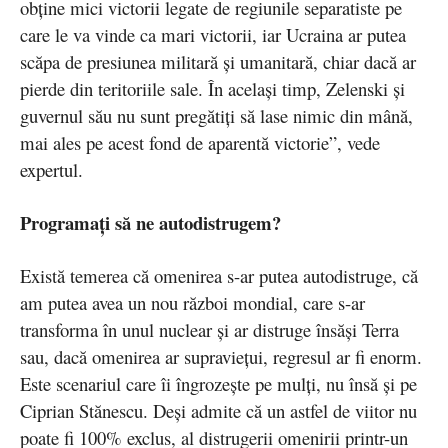
obține mici victorii legate de regiunile separatiste pe
care le va vinde ca mari victorii, iar Ucraina ar putea
scăpa de presiunea militară și umanitară, chiar dacă ar
pierde din teritoriile sale. În același timp, Zelenski și
guvernul său nu sunt pregătiți să lase nimic din mână,
mai ales pe acest fond de aparentă victorie”, vede
expertul.
Programați să ne autodistrugem?
Există temerea că omenirea s-ar putea autodistruge, că
am putea avea un nou război mondial, care s-ar
transforma în unul nuclear și ar distruge însăși Terra
sau, dacă omenirea ar supraviețui, regresul ar fi enorm.
Este scenariul care îi îngrozește pe mulți, nu însă și pe
Ciprian Stănescu. Deși admite că un astfel de viitor nu
poate fi 100% exclus, al distrugerii omenirii printr-un