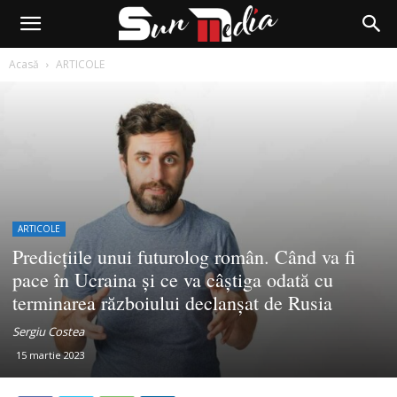
Acasă
ARTICOLE
ARTICOLE
Predicțiile unui futurolog român. Când va fi
pace în Ucraina și ce va câștiga odată cu
terminarea războiului declanșat de Rusia
Sergiu Costea
15 martie 2023