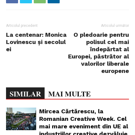
Articolul precedent
Articolul următor
La centenar: Monica
O pledoarie pentru
Lovinescu şi secolul
polisul cel mai
ei
îndepărtat al
Europei, păstrător al
valorilor liberale
europene
SIMILAR
MAI MULTE
Mircea Cărtărescu, la
Romanian Creative Week. Cel
mai mare eveniment din UE al
industriilor creative dezvăluie