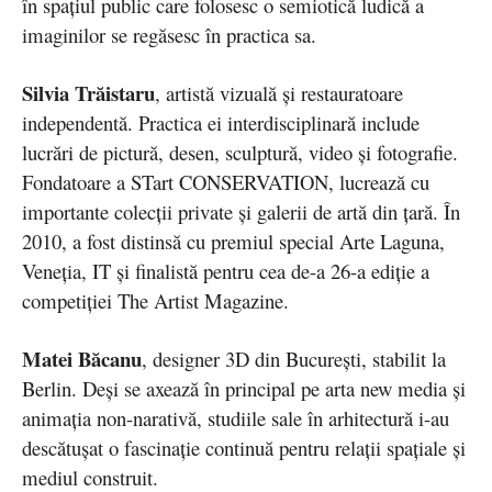
în spațiul public care folosesc o semiotică ludică a
imaginilor se regăsesc în practica sa.
Silvia Trăistaru
, artistă vizuală și restauratoare
independentă. Practica ei interdisciplinară include
lucrări de pictură, desen, sculptură, video și fotografie.
Fondatoare a STart CONSERVATION, lucrează cu
importante colecții private și galerii de artă din țară. În
2010, a fost distinsă cu premiul special Arte Laguna,
Veneția, IT și finalistă pentru cea de-a 26-a ediție a
competiției The Artist Magazine.
Matei Băcanu
, designer 3D din București, stabilit la
Berlin. Deși se axează în principal pe arta new media și
animația non-narativă, studiile sale în arhitectură i-au
descătușat o fascinație continuă pentru relații spațiale și
mediul construit.