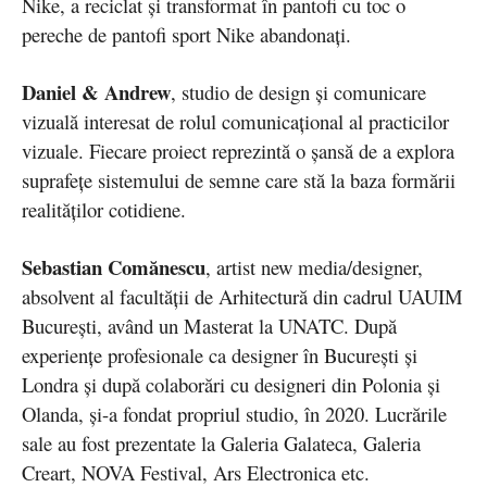
Nike, a reciclat și transformat în pantofi cu toc o
pereche de pantofi sport Nike abandonați.
Daniel & Andrew
, studio de design și comunicare
vizuală interesat de rolul comunicațional al practicilor
vizuale. Fiecare proiect reprezintă o șansă de a explora
suprafețe sistemului de semne care stă la baza formării
realităților cotidiene.
Sebastian Comănescu
, artist new media/designer,
absolvent al facultății de Arhitectură din cadrul UAUIM
București, având un Masterat la UNATC. După
experiențe profesionale ca designer în București și
Londra și după colaborări cu designeri din Polonia și
Olanda, și-a fondat propriul studio, în 2020. Lucrările
sale au fost prezentate la Galeria Galateca, Galeria
Creart, NOVA Festival, Ars Electronica etc.