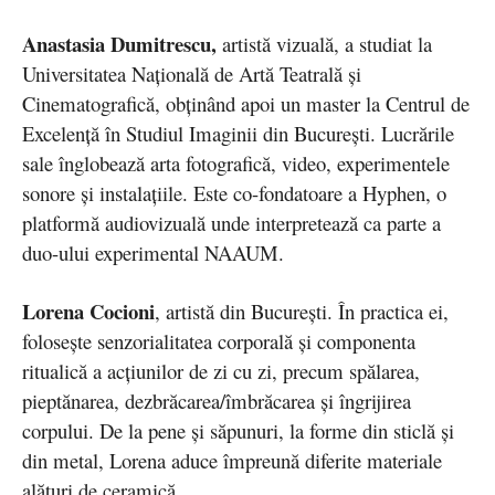
Anastasia Dumitrescu,
artistă vizuală, a studiat la
Universitatea Națională de Artă Teatrală și
Cinematografică, obținând apoi un master la Centrul de
Excelență în Studiul Imaginii din București. Lucrările
sale înglobează arta fotografică, video, experimentele
sonore și instalațiile. Este co-fondatoare a Hyphen, o
platformă audiovizuală unde interpretează ca parte a
duo-ului experimental NAAUM.
Lorena Cocioni
, artistă din București. În practica ei,
folosește senzorialitatea corporală și componenta
ritualică a acțiunilor de zi cu zi, precum spălarea,
pieptănarea, dezbrăcarea/îmbrăcarea și îngrijirea
corpului. De la pene și săpunuri, la forme din sticlă și
din metal, Lorena aduce împreună diferite materiale
alături de ceramică.