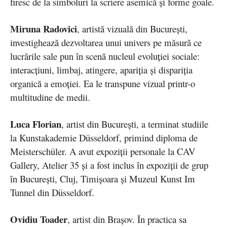
firesc de la simboluri la scriere asemică și forme goale.
Miruna Radovici
, artistă vizuală din București,
investighează dezvoltarea unui univers pe măsură ce
lucrările sale pun în scenă nucleul evoluției sociale:
interacțiuni, limbaj, atingere, apariția și dispariția
organică a emoției. Ea le transpune vizual printr-o
multitudine de medii.
Luca Florian
, artist din Bucureşti, a terminat studiile
la Kunstakademie Düsseldorf, primind diploma de
Meisterschüler. A avut expoziţii personale la CAV
Gallery, Atelier 35 şi a fost inclus în expoziţii de grup
în Bucureşti, Cluj, Timişoara şi Muzeul Kunst Im
Tunnel din Düsseldorf.
Ovidiu Toader
, artist din Brașov. În practica sa