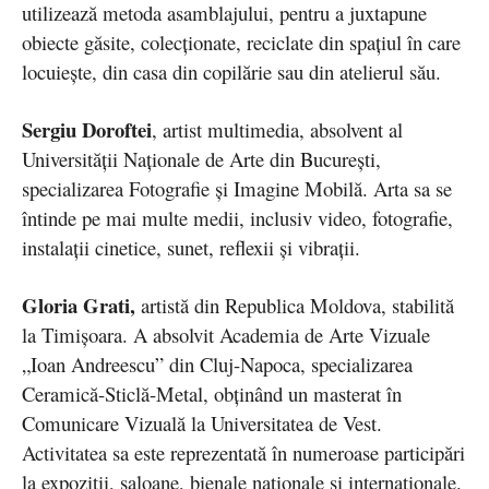
utilizează metoda asamblajului, pentru a juxtapune
obiecte găsite, colecționate, reciclate din spațiul în care
locuiește, din casa din copilărie sau din atelierul său.
Sergiu Doroftei
, artist multimedia, absolvent al
Universității Naționale de Arte din București,
specializarea Fotografie și Imagine Mobilă. Arta sa se
întinde pe mai multe medii, inclusiv video, fotografie,
instalații cinetice, sunet, reflexii și vibrații.
Gloria Grati,
artistă din Republica Moldova, stabilită
la Timișoara. A absolvit Academia de Arte Vizuale
„Ioan Andreescu” din Cluj-Napoca, specializarea
Ceramică-Sticlă-Metal, obținând un masterat în
Comunicare Vizuală la Universitatea de Vest.
Activitatea sa este reprezentată în numeroase participări
la expoziţii, saloane, bienale naționale și internaționale.