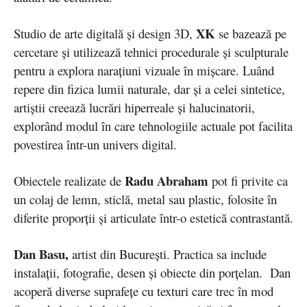
XK
Studio de arte digitală și design 3D,
se bazează pe
cercetare și utilizează tehnici procedurale și sculpturale
pentru a explora narațiuni vizuale în mișcare. Luând
repere din fizica lumii naturale, dar și a celei sintetice,
artiștii creează lucrări hiperreale și halucinatorii,
explorând modul în care tehnologiile actuale pot facilita
povestirea într-un univers digital.
Radu Abraham
Obiectele realizate de
pot fi privite ca
un colaj de lemn, sticlă, metal sau plastic, folosite în
diferite proporții și articulate într-o estetică contrastantă.
Dan Basu,
artist din București. Practica sa include
instalații, fotografie, desen și obiecte din porțelan. Dan
acoperă diverse suprafețe cu texturi care trec în mod