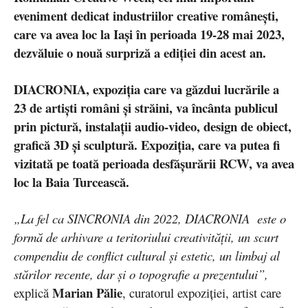
eveniment dedicat industriilor creative românești,
care va avea loc la Iași în perioada 19-28 mai 2023,
dezvăluie o nouă surpriză a ediției din acest an.
DIACRONIA, expoziția care va găzdui lucrările a
23 de artiști români și străini, va încânta publicul
prin pictură, instalații audio-video, design de obiect,
grafică 3D și sculptură. Expoziția, care va putea fi
vizitată pe toată perioada desfășurării RCW, va avea
loc la Baia Turcească.
„La fel ca SINCRONIA din 2022, DIACRONIA este o
formă de arhivare a teritoriului creativității, un scurt
compendiu de conflict cultural și estetic, un limbaj al
stărilor recente, dar și o topografie a prezentului”,
Marian Pălie
explică
, curatorul expoziției, artist care