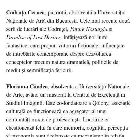
Codruța Cernea
, pictoriță, absolventă a Universității
Naționale de Artă din București. Cele mai recente două
serii de lucrări ale Codruței,
Future Nostalgia
și
Paradise of Lost Desires,
înfățișează noi lumi
fantastice, care propun viitoruri ficționale, influențate
de întrebările contemporane despre dezvoltarea
conceptelor precum natura dramatică, politicile de
mediu și semnificația fericirii.
Floriama Cândea
, absolventă a Universității Naționale
de Arte, având un masterat la Centrul de Excelență în
Studiul Imaginii. Este co-fondatoare a Qolony, asociație
culturală ce funcționează ca agregator al unei
comunități mixte de profesioniști. Lucrările ei
chestionează felul în care memoria, cogniția, percepția
și taxonomia sunt declanșate ca mecanisme în relația