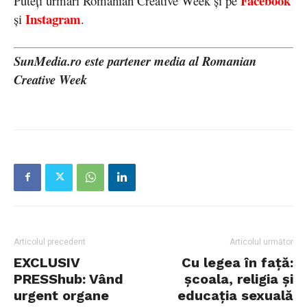
Facebook
Puteți urmări Romanian Creative Week și pe
Instagram
și
.
SunMedia.ro este partener media al Romanian
Creative Week
Articolul precedent
Articolul următor
EXCLUSIV
Cu legea în faţă:
PRESShub: Vând
școala, religia și
urgent organe
educația sexuală