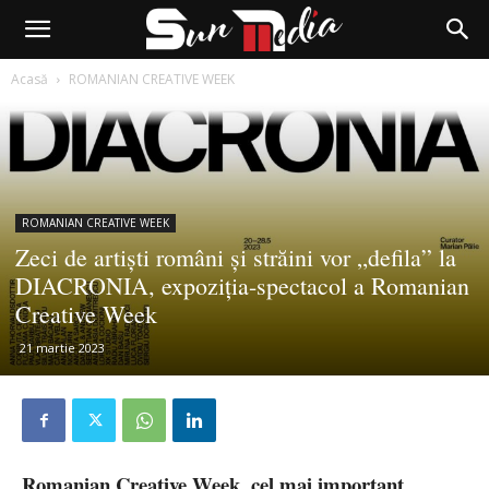
Acasă
ROMANIAN CREATIVE WEEK
ROMANIAN CREATIVE WEEK
Zeci de artiști români și străini vor „defila” la
DIACRONIA, expoziția-spectacol a Romanian
Creative Week
21 martie 2023
Romanian Creative Week, cel mai important