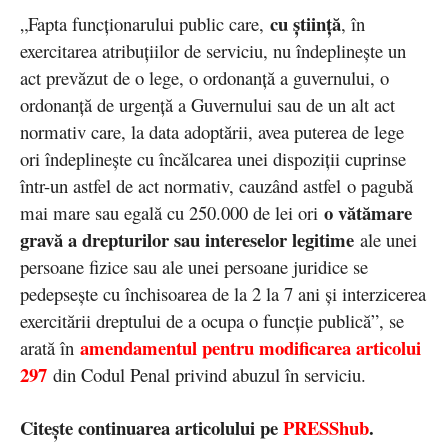
cu știință
„Fapta funcționarului public care,
, în
exercitarea atribuțiilor de serviciu, nu îndeplinește un
act prevăzut de o lege, o ordonanță a guvernului, o
ordonanță de urgență a Guvernului sau de un alt act
normativ care, la data adoptării, avea puterea de lege
ori îndeplinește cu încălcarea unei dispoziții cuprinse
într-un astfel de act normativ, cauzând astfel o pagubă
o vătămare
mai mare sau egală cu 250.000 de lei ori
gravă a drepturilor sau intereselor legitime
ale unei
persoane fizice sau ale unei persoane juridice se
pedepsește cu închisoarea de la 2 la 7 ani și interzicerea
exercitării dreptului de a ocupa o funcție publică”, se
amendamentul pentru modificarea articolui
arată în
297
din Codul Penal privind abuzul în serviciu.
Citește continuarea articolului pe
PRESShub
.