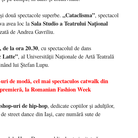
„Cataclisma”
i și două spectacole superbe.
, spectacol
Sala Studio a Teatrului Național
va avea loc la
lizată de Andrea Gavriliu.
, de la ora 20.30
, cu spectacolul de dans
 Latte”
, al Universității Naționale de Artă Teatrală
inând lui Ștefan Lupu.
w-uri de modă, cel mai spectaculos catwalk din
și o premieră, la Romanian Fashion Week
shop-uri de hip-hop
, dedicate copiilor și adulților,
 de street dance din Iași, care numără sute de