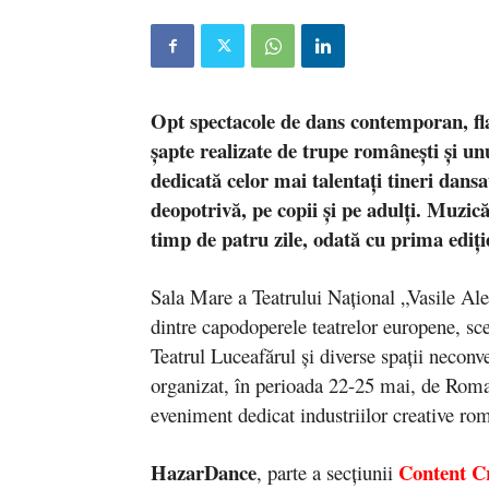
Opt spectacole de dans contemporan, fla
șapte realizate de trupe românești și unu
dedicată celor mai talentați tineri dansa
deopotrivă, pe copii și pe adulți. Muzică
timp de patru zile, odată cu prima ediți
Sala Mare a Teatrului Național „Vasile Alec
dintre capodoperele teatrelor europene, sce
Teatrul Luceafărul și diverse spații necon
organizat, în perioada 22-25 mai, de Ro
eveniment dedicat industriilor creative rom
HazarDance
Content C
, parte a secțiunii