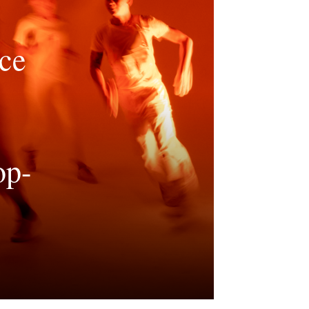
nce
op-