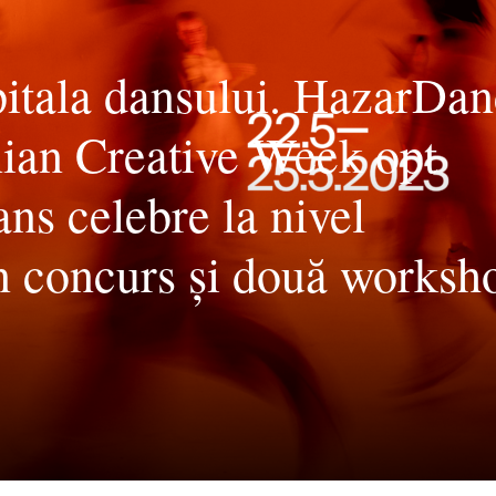
pitala dansului. HazarDa
ian Creative Week opt
ns celebre la nivel
un concurs și două worksh