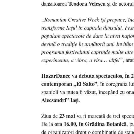
Teodora Velescu
dansatoarea
și de actorul
„Romanian Creative Week își propune, înc
transforme Iașul în capitala dansului. Fest
populare spectacole de dans la nivel națion
devină o tradiție în următorii ani. Invităm
programul festivalului cuprinde multe alt
experimenta, a vibra, a visa… altfel”
, ara
HazarDance
va debuta spectaculos, în 
contemporan
„
El Salto”
, în coregrafia l
ora
spanioli va putea fi văzut, începând cu
Alecsandri” Iași
.
23 mai
Ziua de
va fi marcată de trei specta
ora 16.00, în Grădina Botanică
De la
, p
de organizatori drept o combinație de sta