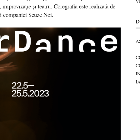
V
 improvizație și teatru. Coregrafia este realizată de
rii companiei Scuze Noi.
D
A
C
C
I
I