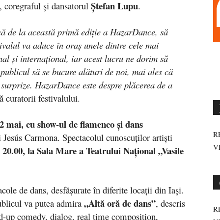
Ștefan Lupu
, coregraful și dansatorul
.
ă de la această primă ediție a HazarDance, să
ivalul va aduce în oraș unele dintre cele mai
al și internațional, iar acest lucru ne dorim să
 publicul să se bucure alături de noi, mai ales că
e surprize. HazarDance este despre plăcerea de
a
tă curatorii festivalului.
22 mai, cu
show-ul de flamenco și dans
R
ui Jesús Carmona. Spectacolul cunoscuților artiști
V
 20.00, la Sala Mare a Teatrului Național „Vasile
cole de dans, desfășurate în diferite locații din Iași.
„Altă oră de dans”
ublicul va putea admira
, descris
R
nd-up comedy, dialog, real time composition,