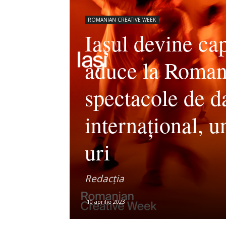
ROMANIAN CREATIVE WEEK
Iașul devine ca
aduce la Roman
spectacole de da
internațional, 
uri
Redacția
10 aprilie 2023