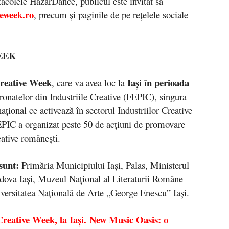
tacolele HazarDance, publicul este invitat să
eweek.ro
, precum și paginile de pe rețelele sociale
EEK
reative Week
Iași în perioada
, care va avea loc la
tronatelor din Industriile Creative (FEPIC), singura
naţional ce activează în sectorul Industriilor Creative
FEPIC a organizat peste 50 de acţiuni de promovare
reative româneşti.
sunt:
Primăria Municipiului Iași, Palas, Ministerul
ova Iași, Muzeul Național al Literaturii Române
niversitatea Națională de Arte „George Enescu” Iași.
Creative Week, la Iași. New Music Oasis: o