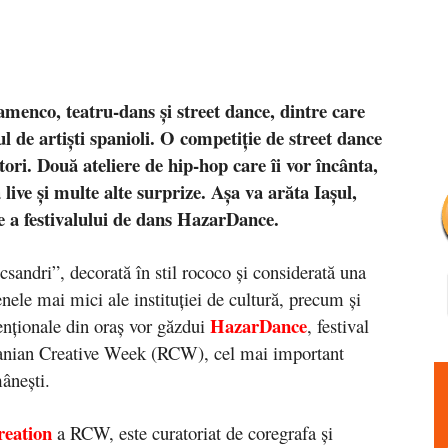
menco, teatru-dans și street dance, dintre care
l de artiști spanioli. O competiție de street dance
tori. Două ateliere de hip-hop care îi vor încânta,
 live și multe alte surprize. Așa va arăta Iașul,
e a festivalului de dans HazarDance.
sandri”, decorată în stil rococo și considerată una
nele mai mici ale instituției de cultură, precum și
HazarDance
venționale din oraș vor găzdui
, festival
manian Creative Week (RCW), cel mai important
ânești.
reation
a RCW, este curatoriat de coregrafa și