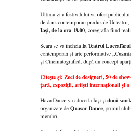
Ultima zi a festivalului va oferi publiculu
de dans contemporan produs de Unteatru, 
Iași, de la ora 18.00
, coregrafia fiind rea
la Teatrul Luceafărul
Seara se va încheia
„Cosmic
contemporan și arte performative
și Cinematografică, după un concept aparț
Citește și: Zeci de designeri, 50 de sho
țară, expoziții, artiști internaționali 
două work
HazarDance va aduce la Iași și
Quasar Dance
organizate de
, primul club
membri.