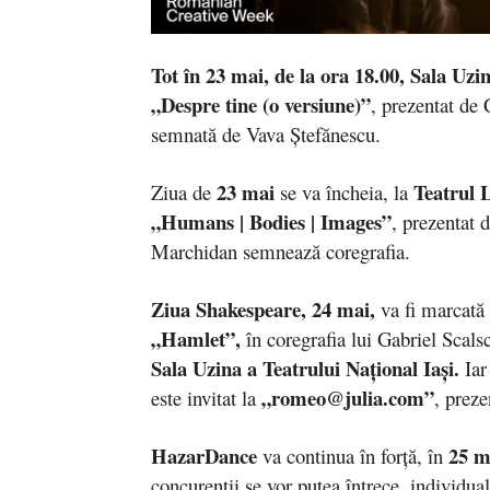
Tot în
23 mai, de la ora 18.00, Sala Uzin
„Despre tine (o versiune)”
, prezentat de 
semnată de Vava Ștefănescu.
23 mai
Teatrul 
Ziua de
se va încheia, la
„
Humans | Bodies | Images”
, prezentat 
Marchidan semnează coregrafia.
Ziua Shakespeare, 24 mai,
va fi marcată
„Hamlet”,
în coregrafia lui Gabriel Scals
Sala Uzina a Teatrului Național Iași.
Iar
„romeo@julia.com”
este invitat la
, preze
HazarDance
25 m
va continua în forță, în
concurenții se vor putea întrece, individual 