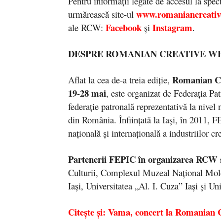
Pentru informații legate de accesul la spec
www.romaniancreativ
urmărească site-ul
Facebook
Instagram
ale RCW:
și
.
DESPRE ROMANIAN CREATIVE W
Romanian C
Aflat la cea de-a treia ediţie,
19-2
8
mai
, este organizat de Federaţia Pa
federaţie patronală reprezentativă la nivel 
din România. Înfiinţată la Iaşi, în 2011, 
naţională şi internaţională a industriilor c
Partenerii FEPIC în organizarea RCW 
Culturii, Complexul Muzeal Național Mold
Iași, Universitatea „Al. I. Cuza” Iași și U
Citește și: Vama, concert la Romanian 