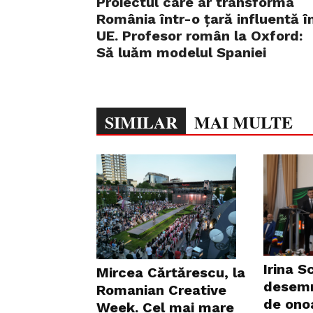
Proiectul care ar transforma
România într-o țară influentă î
UE. Profesor român la Oxford:
Să luăm modelul Spaniei
SIMILAR
MAI MULTE
Irina S
Mircea Cărtărescu, la
desemn
Romanian Creative
de onoa
Week. Cel mai mare