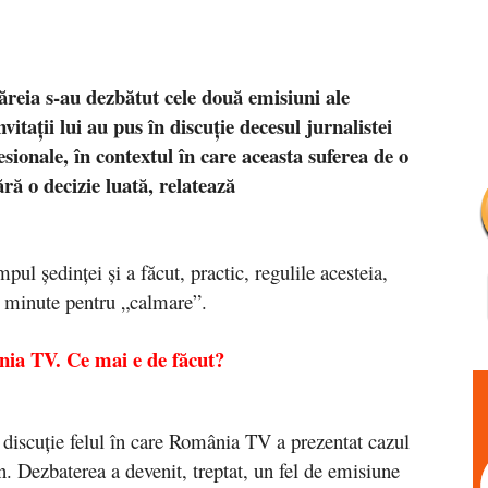
ăreia s-au dezbătut cele două emisiuni ale
tații lui au pus în discuție decesul jurnalistei
sionale, în contextul în care aceasta suferea de o
ără o decizie luată, relatează
pul ședinței și a făcut, practic, regulile acesteia,
0 minute pentru „calmare”.
nia TV. Ce mai e de făcut?
discuție felul în care România TV a prezentat cazul
in. Dezbaterea a devenit, treptat, un fel de emisiune