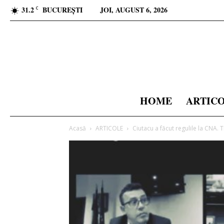
31.2
BUCUREȘTI
JOI, AUGUST 6, 2026
C
HOME
ARTIC
Acasă
ARTICOLE
Ciutacu a făcut regulile la CNA. T