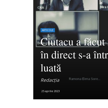
ARTICOLE
Ciutacu a făcut
în direct s-a în
luată
Redacția
25 aprilie 2023