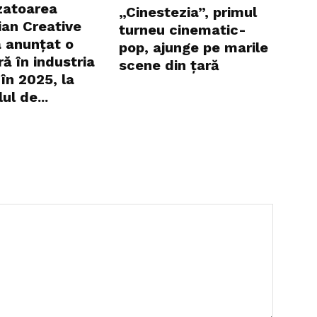
zatoarea
„Cinestezia”, primul
an Creative
turneu cinematic-
 anunțat o
pop, ajunge pe marile
ă în industria
scene din țară
în 2025, la
ul de...