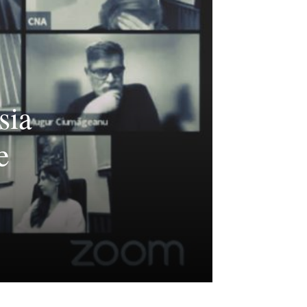
sia
e