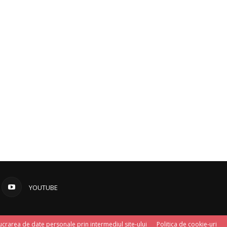
YOUTUBE
ucrarea de date personale prin intermediul site-ului
Politica de cookie-uri