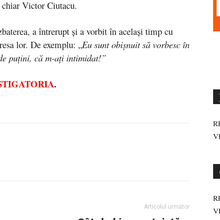
 chiar Victor Ciutacu.
terea, a întrerupt și a vorbit în același timp cu
resa lor. De exemplu: „
Eu sunt obișnuit să vorbesc în
e puțini, că m-ați intimidat!”
STIGATORIA
.
R
V
R
Articolul următor
V