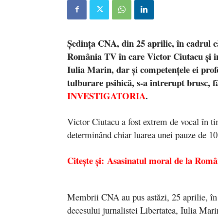
Ședința CNA, din 25 aprilie, în cadrul c
România TV în care Victor Ciutacu și invi
Iulia Marin, dar și competențele ei profe
tulburare psihică, s-a întrerupt brusc, f
INVESTIGATORIA
.
Victor Ciutacu a fost extrem de vocal în tim
determinând chiar luarea unei pauze de 1
Citește și: Asasinatul moral de la Româ
Membrii CNA au pus astăzi, 25 aprilie, în 
decesului jurnalistei Libertatea, Iulia Mar