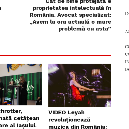
Cât de bine protejată e
n
proprietatea intelectuală în
D
România. Avocat specializat:
„Avem la ora actuală o mare
problemă cu asta”
A
C
C
I
I
chrotter,
VIDEO Leyah
ată cetățean
revoluționează
re al Iașului.
muzica din România: