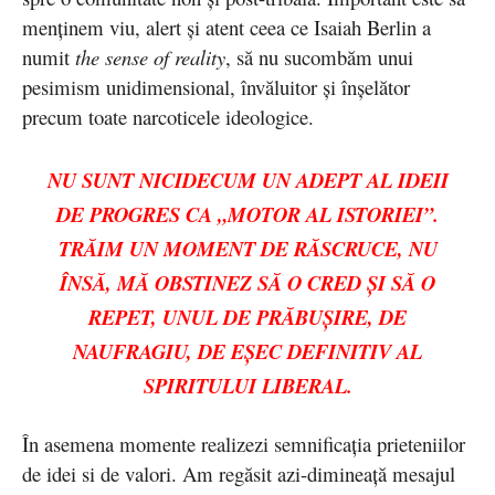
menținem viu, alert și atent ceea ce Isaiah Berlin a
numit
the sense of reality
, să nu sucombăm unui
pesimism unidimensional, învăluitor și înșelător
precum toate narcoticele ideologice.
NU SUNT NICIDECUM UN ADEPT AL IDEII
DE PROGRES CA „MOTOR AL ISTORIEI”.
TRĂIM UN MOMENT DE RĂSCRUCE, NU
ÎNSĂ, MĂ OBSTINEZ SĂ O CRED ȘI SĂ O
REPET, UNUL DE PRĂBUȘIRE, DE
NAUFRAGIU, DE EȘEC DEFINITIV AL
SPIRITULUI LIBERAL.
În asemena momente realizezi semnificația prieteniilor
de idei si de valori. Am regăsit azi-dimineață mesajul