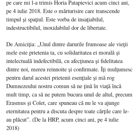
pe care mi l-a trimis Horia Patapievici acum cinci ani,
pe 4 iulie 2018. Este o mărturisire care transcende
timpul și spațiul. Este vorba de insațiabilul,
indestructibilul, inoxidabilul dor de libertate.
De Amiciția: „Unul dintre darurile frumoase ale vieții
mele este prietenia ta, cu solidaritatea ei morală și
intelectuală indefectibilă, cu afecțiunea și fidelitatea
dintre noi, mereu reinnoite și confirmate. Îți mulțumesc
pentru darul acestei prietenii esențiale și mă rog
Dumnezeului nostru comun să ne țină în viață încă
mult timp, ca să ne putem bucura unul de altul, precum
Erasmus și Colet, care spuneau că nu le va ajunge
eternitatea pentru a discuta despre toate cărțile care le-
au plăcut”. (De la HRP, acum cinci ani, pe 4 iulie
2018)