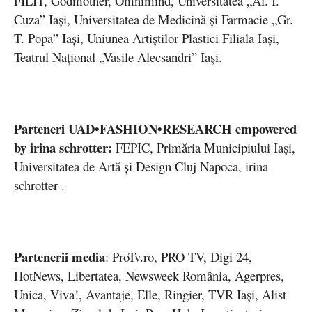
FILIT, Godmother, Omnimind, Universitatea „Al. I.
Cuza” Iași, Universitatea de Medicină și Farmacie „Gr.
T. Popa” Iași, Uniunea Artiștilor Plastici Filiala Iași,
Teatrul Național „Vasile Alecsandri” Iași.
Parteneri
UAD•FASHION•RESEARCH empowered
by irina schrotter:
FEPIC, Primăria Municipiului Iași,
Universitatea de Artă și Design Cluj Napoca, irina
schrotter .
Partenerii media
: ProTv.ro, PRO TV, Digi 24,
HotNews, Libertatea, Newsweek România, Agerpres,
Unica, Viva!, Avantaje, Elle, Ringier, TVR Iași, Alist