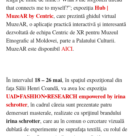
Hub |
that connects me to myself?”; expoziția
MuzeAR by Centric
, care prezintă ghidul virtual
MuzeAR, o aplicație practică interactivă și interesantă
dezvoltată de echipa Centric de XR pentru Muzeul
Etnografic al Moldovei, parte a Palatului Culturii.
MuzeAR este disponibil
AICI
.
18 – 26 mai
În intervalul
, în spațiul expozițional din
fața Sălii Henri Coandă, va avea loc expoziția
UAD•FASHION•RESEARCH
empowered by irina
schrotter
, în cadrul căreia sunt prezentate patru
demersuri masterale, realizate cu sprijinul brandului
irina schrotter
, care au în comun o cercetare vizuală
dublată de experimente pe suprafața textilă, cu rolul de