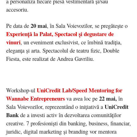
a personaliza fiecare piesă vestimentară și/sau
accesoriu.
20 mai
Pe data de
, în Sala Voievozilor, se pregătește o
Experiență la Palat, Spectacol și degustare de
vinuri
, un eveniment exclusivist, ce îmbină tradiția,
eleganța și arta. Spectacolul de teatru fizic, Double
Fiesta, este realizat de Andrea Gavriliu.
UniCredit Lab/Speed Mentoring for
Workshop-ul
Wannabe Entrepreneurs
22 mai,
va avea loc pe
în
UniCredit
Sala Voievozilor, reprezentând o inițiativă a
Bank
de a investi activ în dezvoltarea comunităților
creative. 7 profesioniști din banking, business, financiar,
juridic, digital marketing și branding vor mentora