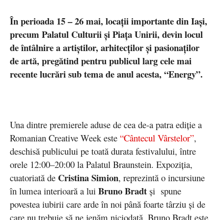
În perioada 15 – 26 mai, locații importante din Iași,
precum Palatul Culturii și Piața Unirii, devin locul
de întâlnire a artiștilor, arhitecților și pasionaților
de artă, pregătind pentru publicul larg cele mai
recente lucrări sub tema de anul acesta, “Energy”.
Una dintre premierele aduse de cea de-a patra ediție a
Romanian Creative Week este
“Cântecul Vârstelor”
,
deschisă publicului pe toată durata festivalului, între
orele 12:00–20:00 la Palatul Braunstein. Expoziția,
Cristina Simion
cuatoriată de
, reprezintă o incursiune
Bruno Bradt
în lumea interioară a lui
și spune
povestea iubirii care arde în noi până foarte târziu și de
care nu trebuie să ne jenăm niciodată. Bruno Bradt este