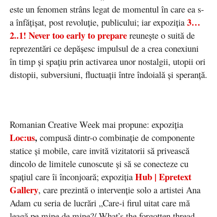
este un fenomen strâns legat de momentul în care ea s-
3…
a înfățișat, post revoluție, publicului; iar expoziția
2..1! Never too early to prepare
reunește o suită de
reprezentări ce depășesc impulsul de a crea conexiuni
în timp și spațiu prin activarea unor nostalgii, utopii ori
distopii, subversiuni, fluctuații între îndoială și speranță.
Romanian Creative Week mai propune: expoziția
Loc:us
,
compusă dintr-o combinație de componente
statice și mobile, care invită vizitatorii să privească
dincolo de limitele cunoscute și să se conecteze cu
Hub | Epretext
spațiul care îi înconjoară; expoziția
Gallery
, care prezintă o intervenție solo a artistei Ana
Adam cu seria de lucrări „Care-i firul uitat care mă
leagă pe mine de mine?/ What’s the forgotten thread