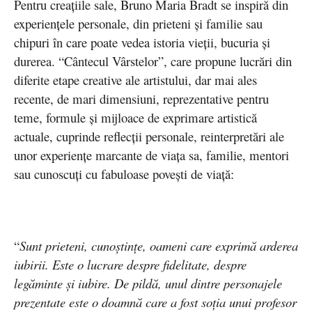
Pentru creațiile sale, Bruno Maria Bradt se inspiră din
experiențele personale, din prieteni și familie sau
chipuri în care poate vedea istoria vieții, bucuria și
durerea. “Cântecul Vârstelor”, care propune lucrări din
diferite etape creative ale artistului, dar mai ales
recente, de mari dimensiuni, reprezentative pentru
teme, formule și mijloace de exprimare artistică
actuale, cuprinde reflecții personale, reinterpretări ale
unor experiențe marcante de viața sa, familie, mentori
sau cunoscuți cu fabuloase povești de viață:
“
Sunt prieteni, cunoștințe, oameni care exprimă arderea
iubirii. Este o lucrare despre fidelitate, despre
legăminte și iubire. De pildă, unul dintre personajele
prezentate este o doamnă care a fost soția unui profesor