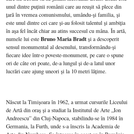
unul dintre puținii românii care au reușit să plece din
țară în vremea comunismului, umându-și familia, și
este unul dintre cei care și-au folosit talentul și ambiția
în așa fel încât chiar au atins succesul cu mâna. În artă,
Bruno Maria Bradt
numele lui este
și a descoperit
sensul monumental al desenului, transformându-și
fiecare idee într-o poveste-monument, pe care o spune
ori de câte ori poate, de-a lungul și de-a latul unor
lucrări care ajung uneori și la 10 metri lățime.
Născut la Timișoara în 1962, a urmat cursurile Liceului
de Artă din oraș și a studiat la Institutul de Arte „Ion
Andreescu” din Cluj-Napoca, stabilindu-se în 1984 în
Germania, la Furth, unde s-a înscris la Academia de