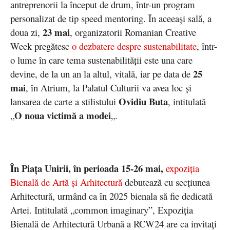
antreprenorii la început de drum, într-un program
personalizat de tip speed mentoring. În aceeași sală, a
23 mai
doua zi,
, organizatorii Romanian Creative
Week pregătesc
o dezbatere despre sustenabilitate
, într-
o lume în care tema sustenabilității este una care
25
devine, de la un an la altul, vitală, iar pe data de
mai
, în Atrium, la Palatul Culturii va avea loc și
Ovidiu Buta
lansarea de carte a stilistului
, intitulată
O noua victimă a modei
„
„.
În Piața Unirii, în perioada 15-26 mai,
expoziția
Bienală de Artă și Arhitectură
debutează cu secțiunea
Arhitectură, urmând ca în 2025 bienala să fie dedicată
Artei. Intitulată „common imaginary”, Expoziția
Bienală de Arhitectură Urbană a RCW24 are ca invitați