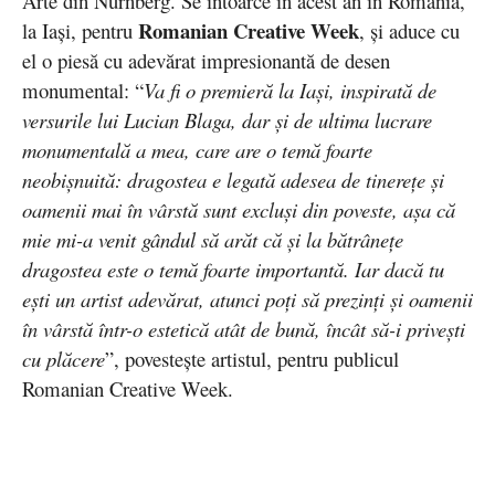
Arte din Nurnberg. Se întoarce în acest an în România,
Romanian Creative Week
la Iași, pentru
, și aduce cu
el o piesă cu adevărat impresionantă de desen
monumental: “
Va fi o premieră la Iași, inspirată de
versurile lui Lucian Blaga, dar și de ultima lucrare
monumentală a mea, care are o temă foarte
neobișnuită: dragostea e legată adesea de tinerețe și
oamenii mai în vârstă sunt excluși din poveste, așa că
mie mi-a venit gândul să arăt că și la bătrânețe
dragostea este o temă foarte importantă. Iar dacă tu
ești un artist adevărat, atunci poți să prezinți și oamenii
în vârstă într-o estetică atât de bună, încât să-i privești
cu plăcere
”, povestește artistul, pentru publicul
Romanian Creative Week.