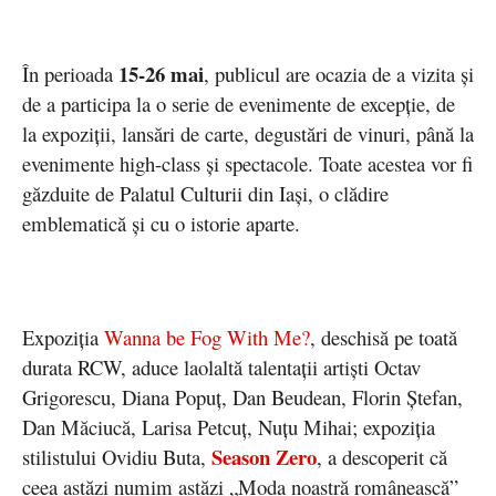
15-26 mai
În perioada
, publicul are ocazia de a vizita și
de a participa la o serie de evenimente de excepție, de
la expoziții, lansări de carte, degustări de vinuri, până la
evenimente high-class și spectacole. Toate acestea vor fi
găzduite de Palatul Culturii din Iași, o clădire
emblematică și cu o istorie aparte.
Expoziția
Wanna be Fog With Me?
, deschisă pe toată
durata RCW, aduce laolaltă talentații artiști Octav
Grigorescu, Diana Popuț, Dan Beudean, Florin Ștefan,
Dan Măciucă, Larisa Petcuț, Nuțu Mihai; expoziția
Season Zero
stilistului Ovidiu Buta,
, a descoperit că
ceea astăzi numim astăzi „Moda noastră românească”