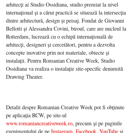
arhitecți ai Studio Ossidiana, studio premiat la nivel
internațional și a cărui practică se situează la intersecția
dintre arhitectură, design și peisaj. Fondat de Giovanni
Bellotti și Alessandra Covini, biroul, care are nucleul la
Rotterdam, lucrează cu o echipă internațională de
arhitecți, designeri și cercetători, pentru a dezvolta
concepte inovative prin noi materiale, obiecte și
instalații. Pentru Romanian Creative Week, Studio
Ossidiana va realiza o instalație site-specific denumită
Drawing Theater.
Detalii despre Romanian Creative Week pot fi obținute
pe aplicația RCW, pe site-ul
www.romaniancreativeweek.ro
, precum și pe paginile
evenimentului de pe
Instagram
,
Facebook
,
YouTube
și