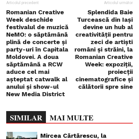
Articolul precedent
Articolul următor
Romanian Creative
Splendida Baie
Week deschide
Turcească din Iași
festivalul de muzică
devine un hub al
NeMO: o săptămână
creativității pentru
plină de concerte și
zeci de artiști
party-uri în Capitala
români și străini, la
Moldovei. A doua
Romanian Creative
săptămână a RCW
Week: expoziții,
aduce cel mai
proiecții
așteptat catwalk al
cinematografice și
anului și show-ul
călătorii spre sine
New Media District
SIMILAR
MAI MULTE
Mircea Cărtărescu, la