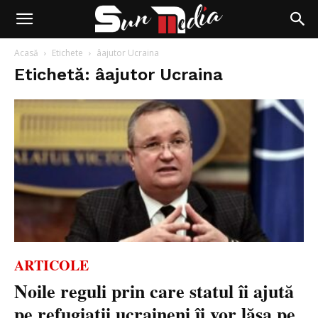
Acasă
Etichete
âajutor Ucraina
Etichetă: âajutor Ucraina
ARTICOLE
Noile reguli prin care statul îi ajută
pe refugiații ucraineni îi vor lăsa pe