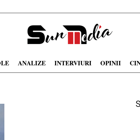
OLE
ANALIZE
INTERVIURI
OPINII
CI
sunmedia.ro