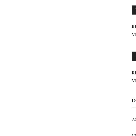
R
V
R
V
D
A
C