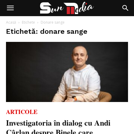
Acasă
Etichete
Donare sange
Etichetă: donare sange
ARTICOLE
Investigatoria în dialog cu Andi
Cârlan despre Binele care