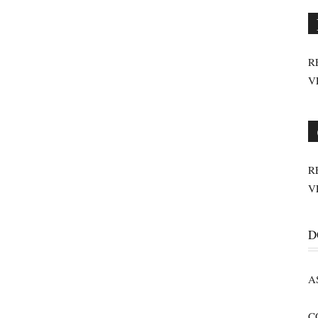
R
V
R
V
D
A
C