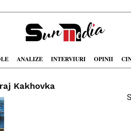
OLE
ANALIZE
INTERVIURI
OPINII
CI
sunmedia.ro
araj Kakhovka