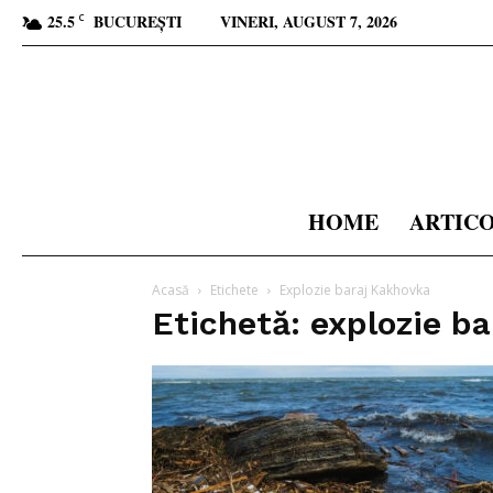
25.5
BUCUREȘTI
VINERI, AUGUST 7, 2026
C
HOME
ARTIC
Acasă
Etichete
Explozie baraj Kakhovka
Etichetă: explozie b