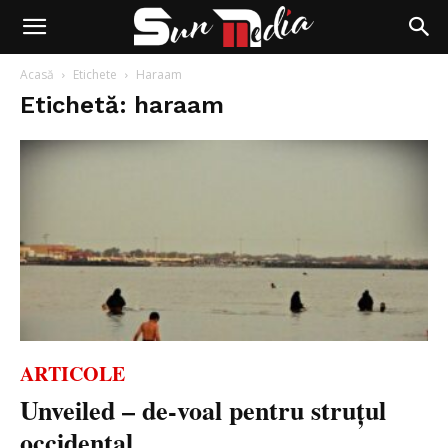
Acasă
Etichete
Haraam
Etichetă: haraam
ARTICOLE
Unveiled – de-voal pentru struțul
occidental