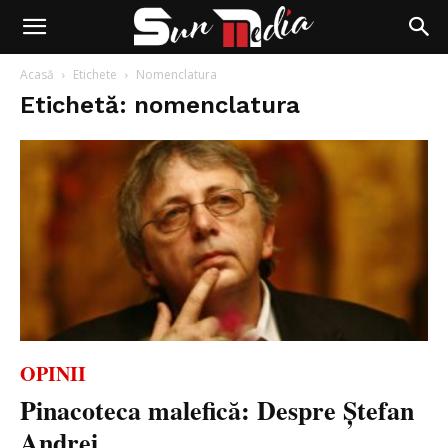
Acasă
Etichete
Nomenclatura
Etichetă: nomenclatura
OPINII
Pinacoteca malefică: Despre Ștefan
Andrei