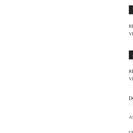
R
V
R
V
D
A
C