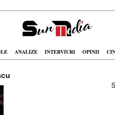
OLE
ANALIZE
INTERVIURI
OPINII
CI
sunmedia.ro
scu